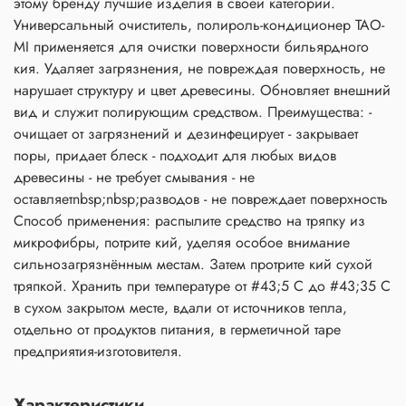
этому бренду лучшие изделия в своей категории.
Универсальный очиститель, полироль-кондиционер TAO-
MI применяется для очистки поверхности бильярдного
кия. Удаляет загрязнения, не повреждая поверхность, не
нарушает структуру и цвет древесины. Обновляет внешний
вид и служит полирующим средством. Преимущества: -
очищает от загрязнений и дезинфецирует - закрывает
поры, придает блеск - подходит для любых видов
древесины - не требует смывания - не
оставляетnbsp;nbsp;разводов - не повреждает поверхность
Способ применения: распылите средство на тряпку из
микрофибры, потрите кий, уделяя особое внимание
сильнозагрязнённым местам. Затем протрите кий сухой
тряпкой. Хранить при температуре от #43;5 С до #43;35 С
в сухом закрытом месте, вдали от источников тепла,
отдельно от продуктов питания, в герметичной таре
предприятия-изготовителя.
Характеристики