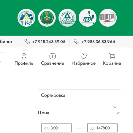
бинет
+7-918-243-39-05
+7-988-36-83-964
Профиль
Сравнение
Избранное
Корзина
Цена
—
от
до