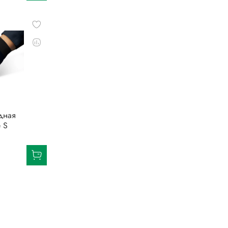
дная
e S