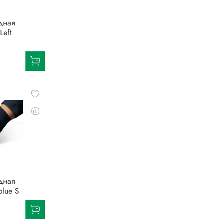
дная
Left
дная
blue S