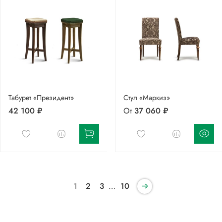
Табурет «Президент»
Стул «Маркиз»
42 100 ₽
От
37 060 ₽
1
2
3
…
10