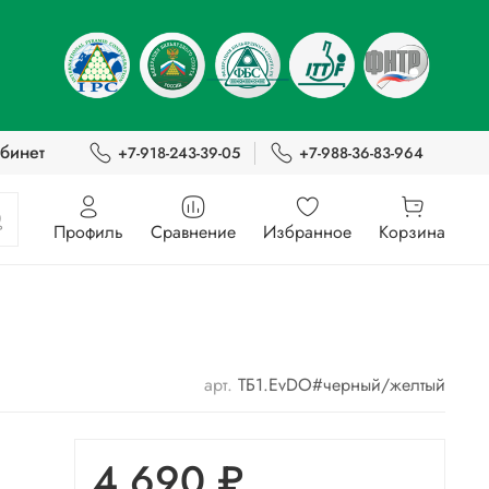
бинет
+7-918-243-39-05
+7-988-36-83-964
Профиль
Сравнение
Избранное
Корзина
арт.
ТБ1.EvDO#черный/желтый
4 690 ₽