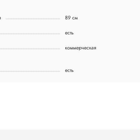
я
89 см
есть
коммерческая
есть