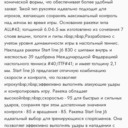
конической формы, что обеспечивает более удобный
захват. Такой тип рукоятки идеально подходит для
игроков, желающих сохранять максимальный контроль
над мячом во время игры. Основание ракетки типа
ALL#43; толщиной 6.0-6.5 мм изготовлено из сочетания 7
слоев вишни, тополя и липы.nbsp;nbsp;Разработано с
учетом уровня динамичности игры в настольный теннис.
Накладка ракетки Start line J6 830 с шипами внутрь и
жесткостью 39 одобрена Международной Федерацией
настольного тенниса #40;ITTF#41; и имеет толщину 2,1
мм. Start line J6 предлагает отличную комбинацию
скорости и контроля, что позволяет
игрокуnbsp;nbsp;эффективно выполнять атакующие удары
и контролировать игру. Ракетка обладает
высокойnbsp;nbsp;скоростью - 95 для быстрых и сильных
ударов, сохраняя при этом достаточные значения
контроля - 85 и вращения - 85. Ракетка Start line J6
идеальный выбор для тренирующихся спортсменов. Она
позволяет эффективно выполнять удары в нападении c