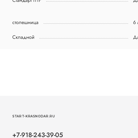
Стандарт ITTF
Д
столешница
6
Складной
Д
START-KRASNODAR.RU
+7-918-243-39-05