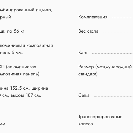
омбинированный индиго,
ерный
Комплектация
шт. по 56 кг
Вес стола
люминиевая композитная
нель 6 мм.
Кант
КП (алюминиевая
Размер (международный
мпозитная панель)
стандарт)
лина 152,5 см, ширина
 см, высота 187 см.
Сетка
Транспортировочные
 мм
колеса