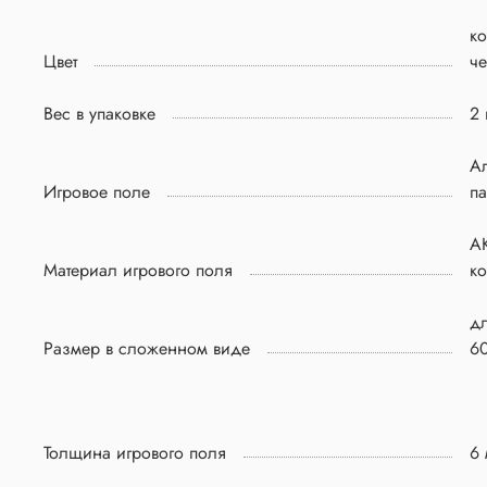
к
Цвет
ч
Вес в упаковке
2 
А
Игровое поле
па
А
Материал игрового поля
ко
д
Размер в сложенном виде
60
Толщина игрового поля
6