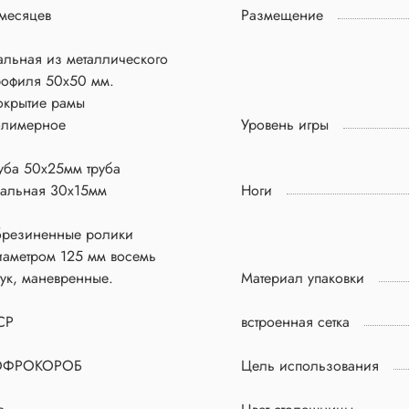
месяцев
Размещение
альная из металлического
рофиля 50х50 мм.
окрытие рамы
олимерное
Уровень игры
уба 50х25мм труба
вальная 30х15мм
Ноги
брезиненные ролики
иаметром 125 мм восемь
ук, маневренные.
Материал упаковки
CP
встроенная сетка
ОФРОКОРОБ
Цель использования