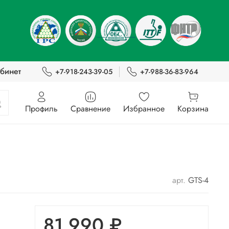
бинет
+7-918-243-39-05
+7-988-36-83-964
Профиль
Сравнение
Избранное
Корзина
арт.
GTS-4
81 990 ₽