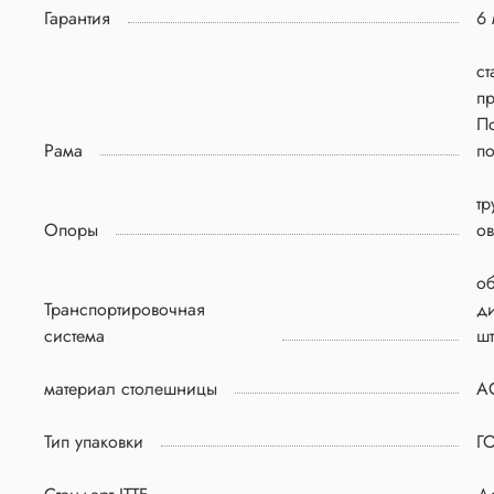
Гарантия
6 
ст
п
П
Рама
п
тр
Опоры
о
о
Транспортировочная
д
система
шт
материал столешницы
A
Тип упаковки
Г