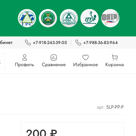
бинет
+7-918-243-39-05
+7-988-36-83-964
Профиль
Сравнение
Избранное
Корзина
арт.
SLP-PP-P
200 ₽