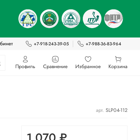
бинет
+7-918-243-39-05
+7-988-36-83-964
Профиль
Сравнение
Избранное
Корзина
арт.
SLP04-112
1 070 ₽