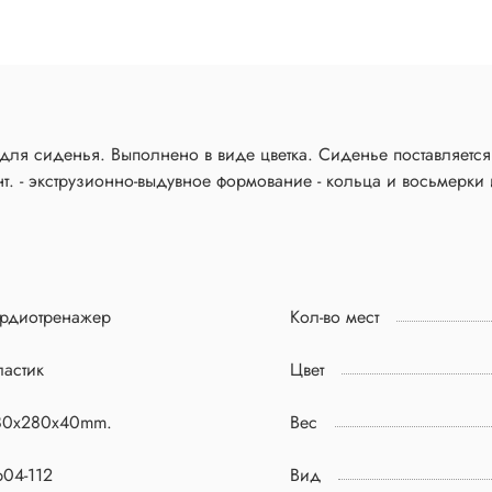
Cиденье поставляется в комплектеnbsp;nbsp;веревкой РР и уэлдами.
 - экструзионно-выдувное формование - кольца и восьмерки и
ардиотренажер
Кол-во мест
астик
Цвет
80х280x40mm.
Вес
p04-112
Вид