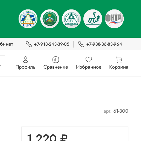
бинет
+7-918-243-39-05
+7-988-36-83-964
Профиль
Сравнение
Избранное
Корзина
арт.
61-300
1 220 ₽