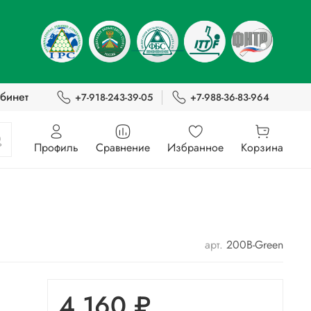
бинет
+7-918-243-39-05
+7-988-36-83-964
Профиль
Сравнение
Избранное
Корзина
арт.
200B-Green
4 160 ₽