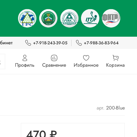
бинет
+7-918-243-39-05
+7-988-36-83-964
Профиль
Сравнение
Избранное
Корзина
арт.
200-Blue
470 ₽