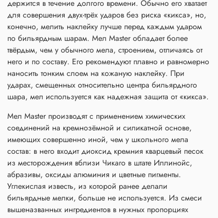
держится в течение долгого времени. Обычно его хватает
для совершения двух-трёх ударов без риска «кикса», но,
конечно, мелить наклейку лучше перед каждым ударом
по бильярдным шарам. Мел Master обладает более
твёрдым, чем у обычного мела, строением, отличаясь от
него и по составу. Его рекомендуют плавно и равномерно
наносить тонким слоем на кожаную наклейку. При
ударах, смещенных относительно центра бильярдного
шара, мел используется как надежная защита от «кикса».
Мел Master производят с применением химических
соединений на кремнозёмной и силикатной основе,
имеющих совершенно иной, чем у школьного мела
состав: в него входит диоксид кремния кварцевый песок
из месторождения вблизи Чикаго в штате Иллинойс,
абразивы, оксиды алюминия и цветные пигменты.
Углекислая известь, из которой ранее делали
бильярдные мелки, больше не используется. Из смеси
вышеназванных ингредиентов в нужных пропорциях