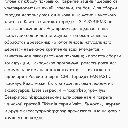
готова к любому покрытию.Покрытие защитит дерево от
ультрафиолетовых лучей, плесени, грибов. Для сборки
городка используются оцинкованные метилы высокого
качества. Качество детских городков SLP SYSTEMS не
вызывает сомнений. Ряд преимуществ делает нашу
продукцию отличной от других: - высокое качество
обработки древесины; - экологичность натурального
дерева; - надежное крепление всех элементов; -
качественное лакокрасочное покрытие; - простота сборки
конструкции; - складская программа, резервирование; -
стоимость ниже аналогов конкурентов; - поставки на
территории России и стран СНГ. Городок FANTASTIC
премиум Кедр может быть докомплектован любым из
аксессуаров. Цвет выкраски —nbsp;nbsp;премиум
Север.nbsp;nbsp;Древесина шлифованная и покрыта
Финской краской Tikkurila серии Valtti. Бинокль, штурвал
и другие аксессуарыnbsp;nbsp;представленные на фото в
комплект не входят.