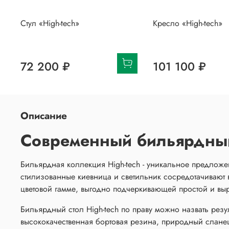
Стул «High-tech»
Кресло «High-tech»
72 200 ₽
101 100 ₽
Описание
Современный бильярдный
Бильярдная коллекция High-tech - уникальное предлож
стилизованные киевница и светильник сосредотачивают 
цветовой гамме, выгодно подчеркивающей простой и выр
Бильярдный стол High-tech по праву можно назвать рез
высококачественная бортовая резина, природный сланец