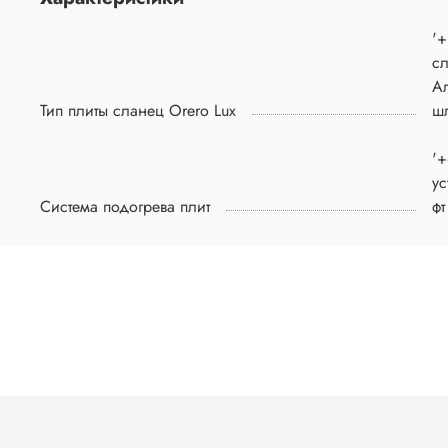
'+
сл
А
Тип плиты сланец Orero Lux
ш
'+
ус
Система подогрева плит
фт