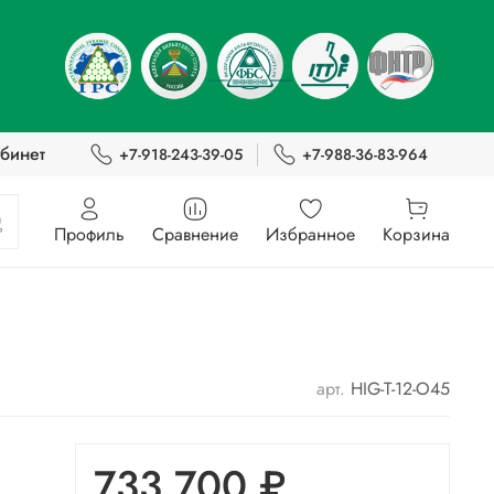
бинет
+7-918-243-39-05
+7-988-36-83-964
Профиль
Сравнение
Избранное
Корзина
арт.
HIG-T-12-O45
733 700 ₽