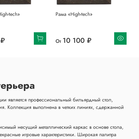
igh-tech»
Рама «High-tech»
Л
t
с
 ₽
10 100 ₽
От
терьера
ции является профессиональный бильярдный стол,
ия. Коллекция выполнена в четких линиях, сдержанной
висимый несущий металлический каркас в основе стола,
рекрасные игровые характеристики. Широкая палитра