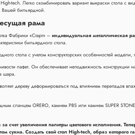
High-tech. Легко скомбинировать вариант выкраски стола с ви
о Вашей бильярдной.
есущая рама
отка Фабрики «Старт» –
индивидуальная металлическая р
ктеристики бильярдного стола.
рдного стола с учетом конструкторских особенностей модели,
чивости лафет. Он обеспечивает неподвижность конструкции н
ка шара.
зволяет дереву деформироваться под влиянием перепадов влаж
родным сланцем ORERO,
камнем PBS
или камнем SUPER STON
 за счет увеличения палитры цветового исполнения. Теп
ом сукна. Создать свой стол High-tech, образ которого