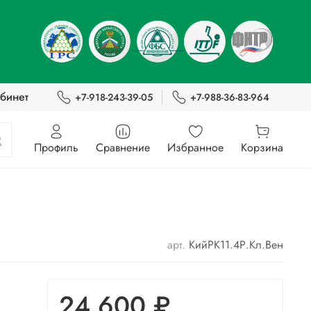
бинет
+7-918-243-39-05
+7-988-36-83-964
Профиль
Сравнение
Избранное
Корзина
арт.
КийРК11.4Р.Кл.Вен
24 600 ₽