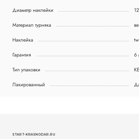
Диаметр наклейки
12
Материал турняка
ве
Наклейка
tw
Гарантия
6 
Тип упаковки
К
Лакированный
Д
START-KRASNODAR.RU