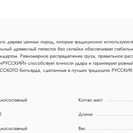
 дерева ценных пород, которые традиционно используются 
 древесный лепесток без склейки обеспечивает стабильность и устой
ндартом. Равномерное распределение груза, правильное рас
«РУССКИЙ» способствует точности удара и гарантирует ровны
ии для РУССКОГО бильярда, сделанные в лучших традициях РУССКИХ
дносоставный
Кол-во мест
П
Длина
дносоставный
Вес