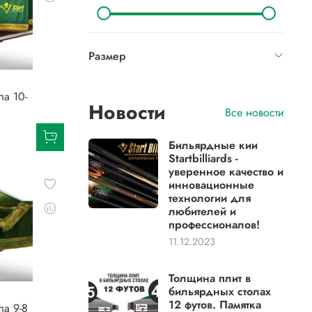
Размер
ла 10-
Новости
Все новости
Бильярдные кии
Startbilliards -
уверенное качество и
инновационные
технологии для
любителей и
профессионалов!
11.12.2023
Толщина плит в
бильярдных столах
12 футов. Памятка
ла 9-8