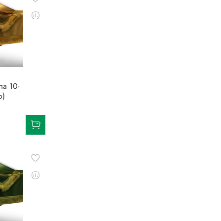
ла 10-
о)