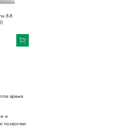
ла 8-8
й)
лгое время.
ли и
т позволяет